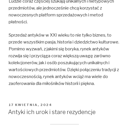
Ludzie coraz częściej szukają unikalnych i nietypowych
przedmiotów, ale jednocześnie chcą korzystać z
nowoczesnych platform sprzedażowych i metod
płatności.
Sprzedaż antyków w XXI wieku to nie tylko biznes, to
przede wszystkim pasja, historia i dziedzictwo kulturowe.
Pomimo wyzwań, z jakimi się boryka, rynek antyków
rozwija się i przyciąga coraz większą uwagę zarówno
kolekcjonerów, jak i osób poszukujących unikalnych i
wartościowych przedmiotów. Dzięki połączeniu tradycji z
nowoczesnością, rynek antyków wciąż ma wiele do
zaoferowania dla miłośników historii i piękna.
OPUBLIKOWANE
17 KWIETNIA, 2024
W
Antyki ich urok i stare rezydencje