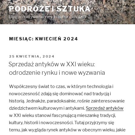
Przeskocz
PODRÓŻE I SZTUKA
do
Blog o odkrywaniu innych kultur i ich dzieł
treści
MIESIĄC:
KWIECIEŃ 2024
OPUBLIKOWANE
25 KWIETNIA, 2024
W
Sprzedaż antyków w XXI wieku:
odrodzenie rynku i nowe wyzwania
Współczesny świat to czas, w którym technologia i
nowoczesność zdają się dominować nad tradycją i
historią. Jednakże, paradoksalnie, rośnie zainteresowanie
dziedzictwem kulturowym i antykami.
Sprzedaż antyków
w XXI wieku stanowi fascynującą mieszankę tradycji,
kultury, historii i nowoczesności. Tutaj przyjrzymy się
temu, jak wygląda rynek antyków w obecnym wieku, jakie