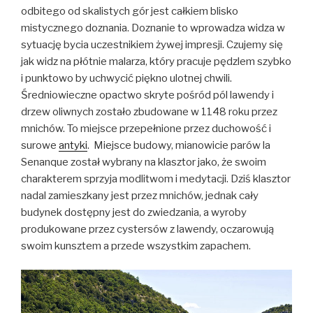
odbitego od skalistych gór jest całkiem blisko
mistycznego doznania. Doznanie to wprowadza widza w
sytuację bycia uczestnikiem żywej impresji. Czujemy się
jak widz na płótnie malarza, który pracuje pędzlem szybko
i punktowo by uchwycić piękno ulotnej chwili.
Średniowieczne opactwo skryte pośród pól lawendy i
drzew oliwnych zostało zbudowane w 1148 roku przez
mnichów. To miejsce przepełnione przez duchowość i
surowe
antyki
. Miejsce budowy, mianowicie parów la
Senanque został wybrany na klasztor jako, że swoim
charakterem sprzyja modlitwom i medytacji. Dziś klasztor
nadal zamieszkany jest przez mnichów, jednak cały
budynek dostępny jest do zwiedzania, a wyroby
produkowane przez cystersów z lawendy, oczarowują
swoim kunsztem a przede wszystkim zapachem.