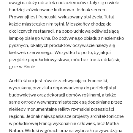
uwagi na duży odsetek cudzoziemców stały się o wiele
bardziej zróżnicowane kulturowo. Jednak sercem
Prowansji jest francuski, wyluzowany styl życia. Tutaj
każde miasteczko nim tętni. Mieszkańcy chodzą do
okolicznych restauracji, na popołudniową odświeżającą
lampkę białego wina. Do pożywnego obiadu z nieziemsko
pysznych, lokalnych produktów oczywiście należy się
kieliszek czerwonego. Wszystko to po to, by jak już
przejdzie popołudniowy skwar, móc bez trosk oddać się
grze w Boule.
Architektura jest równie zachwycająca. Francuski,
wyszukany, przez lata doprowadzony do perfekcji styl
budownictwa oraz dekoracji domów roślinami, a także
same ogrody wewnątrz miasteczek są dopełniane przez
niekiedy monumentalne relikty rzymskiej przeszłości
regionu. Jednak najwspanialsze projekty architektoniczne
w południowej Francji wykonał nie człowiek, lecz Matka
Natura. Widoki w górach oraz na wybrzeżu przywodzą na