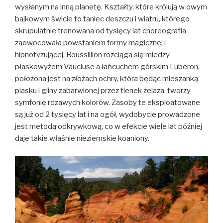
wysłanym na inną planetę. Kształty, które królują w owym
bajkowym świcie to taniec deszczu i wiatru, którego
skrupulatnie trenowana od tysięcy lat choreografia
zaowocowała powstaniem formy magicznej i
hipnotyzującej. Roussillion rozciąga się miedzy
płaskowyżem Vaucluse a łańcuchem górskim Luberon,
położona jest na złożach ochry, która będąc mieszanką
piasku i gliny zabarwionej przez tlenek żelaza, tworzy
symfonię rdzawych kolorów. Zasoby te eksploatowane
są już od 2 tysięcy lat i na ogół, wydobycie prowadzone
jest metodą odkrywkową, co w efekcie wiele lat później
daje takie właśnie nieziemskie koaniony.