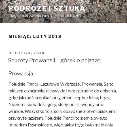
Przeskocz
PODRÓŻE I SZTUKA
do
Blog o odkrywaniu innych kultur i ich dzieł
treści
MIESIĄC:
LUTY 2018
OPUBLIKOWANE
9 LUTEGO, 2018
W
Sekrety Prowansji – górskie pejzaże
Prowansja
Południe Francji, Lazurowe Wybrzeże, Prowansja. Są to
miejsca co najmniej niezwykłe i wręcz trudne do opisania,
gdyż jak można opisać przyjemne ciepło z lekką bryzą.
Nieziemskie widoki, góry, skały, pola lawendy oraz
winnice. Wszystko to z góry obsypane złotym piaskiem i
przykryte lazurem. Południe Francji to ziemia byłego
Imperium Rzymskiego, więc jakby tego było mało cały