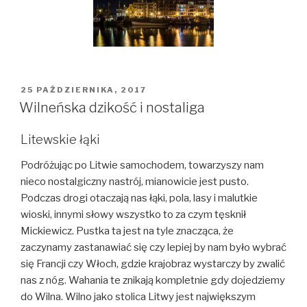
OPUBLIKOWANE
25 PAŹDZIERNIKA, 2017
W
Wilneńska dzikość i nostaliga
Litewskie łąki
Podróżując po Litwie samochodem, towarzyszy nam
nieco nostalgiczny nastrój, mianowicie jest pusto.
Podczas drogi otaczają nas łąki, pola, lasy i malutkie
wioski, innymi słowy wszystko to za czym tęsknił
Mickiewicz. Pustka ta jest na tyle znacząca, że
zaczynamy zastanawiać się czy lepiej by nam było wybrać
się Francji czy Włoch, gdzie krajobraz wystarczy by zwalić
nas z nóg. Wahania te znikają kompletnie gdy dojedziemy
do Wilna. Wilno jako stolica Litwy jest największym