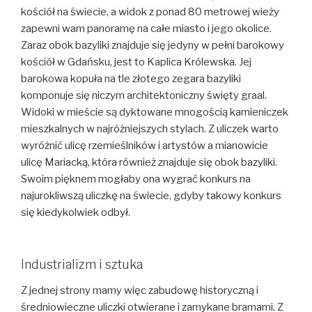
kościół na świecie, a widok z ponad 80 metrowej wieży
zapewni wam panoramę na całe miasto i jego okolice.
Zaraz obok bazyliki znajduje się jedyny w pełni barokowy
kościół w Gdańsku, jest to Kaplica Królewska. Jej
barokowa kopuła na tle złotego zegara bazyliki
komponuje się niczym architektoniczny święty graal.
Widoki w mieście są dyktowane mnogością kamieniczek
mieszkalnych w najróżniejszych stylach. Z uliczek warto
wyróżnić ulicę rzemieślników i artystów a mianowicie
ulicę Mariacką, która również znajduje się obok bazyliki.
Swoim pięknem mogłaby ona wygrać konkurs na
najurokliwszą uliczkę na świecie, gdyby takowy konkurs
się kiedykolwiek odbył.
Industrializm i sztuka
Z jednej strony mamy więc zabudowę historyczną i
średniowieczne uliczki otwierane i zamykane bramami. Z