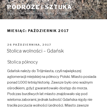
Przeskocz
PODRÓŻE I SZTUKA
do
Blog o odkrywaniu innych kultur i ich dzieł
treści
MIESIĄC:
PAŹDZIERNIK 2017
OPUBLIKOWANE
26 PAŹDZIERNIKA, 2017
W
Stolica wolności – Gdańsk
Stolica północy
Gdańsk należy do Trójmiasta, czyli największej
aglomeracji miejskiej na północy Polski. Miasto posiada
ponad 1000 letnią historię. Zawsze było ono ważnym
ośrodkiem, gdyż gwarantowało dostęp do morza.
Podczas burzliwych lat miasto znajdowało się pod
wieloma zaborami, jednak ludność Gdańska nigdy nie
traciła poczucia wolności i jedności. Miasto zawsze