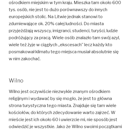
ośrodkiem miejskim w tym kraju. Mieszka tam około 600
tys. osób, nie jest to dużo porównawszy do innych
europejskich stolic. Na Litwie jednak stanowi to
zdumiewające ok. 20% całej ludności. Do miasta
przyjeżdżają wszyscy, imigranci, studenci, turyści, ludzie
podróżujący za pracą. Wiele osób znalazło tam swój azyl,
wiele też żyje w ciągłych „ekscesach” lecz każdy kto
posmakował klimatu tego miejsca musiał absolutnie się
w nim zakochać.
Wilno
Wilno jest oczywiście niezwykle znanym ośrodkiem
religijnym i wydawać by się mogło, że jest to główna
strona turystyczna tego miasta. Znajduje się tam wiele
kościołów, do których zdecydowanie warto zajrzeć. W
mieście jest ich około 60 i uwierzcie mi, nie sposób jest
odwiedzić je wszystkie. Jako że Wilno swoimi początkami