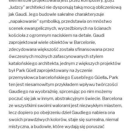
elementów projektowana jest przez komputery, gdyż
„ludzcy” architekci nie dysponują taką mocą obliczeniową
jak Gaudi. Jego budowle sakralne charakteryzuje
„napakowanie” symboliką, przedstawia on mnóstwo
scenek ewangelicznych, wyrzeźbionych na ścianach
kościoła z ogromnym naciskiem na detale. Gaudi
zaprojektował wiele obiektów w Barcelonie,
zdecydowana większość została sfinansowana przez
ówczesnych możnych zafascynowanych stylem
katalońskiego architekta, jednym z większych projektów
był Park Güell zaprojektowany na życzenie
przemysłowca barcelońskiego
Eusebi’ego Güella
.
Park
ten jest niesamowitym przykładem wpływu twórczości
Gaudiego na wyobraźnię, sprcerując po nim możemy
poczuć się jak w innym, abstrakcyjnym świecie.
Barcelona
ze wszystkimi swoimi walorami jest niezwykłym miastem,
lecz dopiero po obejrzeniu dzieł Gaudiego nabiera ona
swoich prawdziwych kolorów, staje się surrealna, niemal
mistyczna, a budowle, które wydają się poruszać