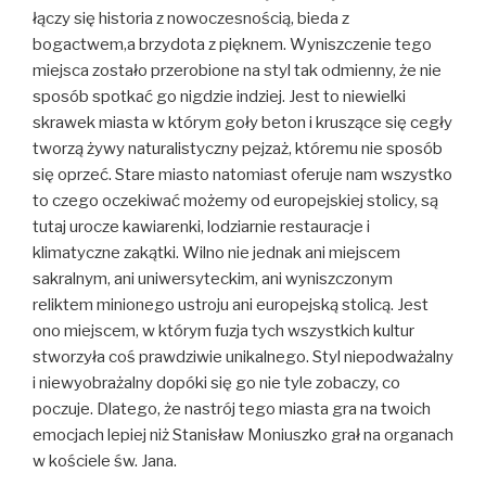
łączy się historia z nowoczesnością, bieda z
bogactwem,a brzydota z pięknem. Wyniszczenie tego
miejsca zostało przerobione na styl tak odmienny, że nie
sposób spotkać go nigdzie indziej. Jest to niewielki
skrawek miasta w którym goły beton i kruszące się cegły
tworzą żywy naturalistyczny pejzaż, któremu nie sposób
się oprzeć. Stare miasto natomiast oferuje nam wszystko
to czego oczekiwać możemy od europejskiej stolicy, są
tutaj urocze kawiarenki, lodziarnie restauracje i
klimatyczne zakątki. Wilno nie jednak ani miejscem
sakralnym, ani uniwersyteckim, ani wyniszczonym
reliktem minionego ustroju ani europejską stolicą. Jest
ono miejscem, w którym fuzja tych wszystkich kultur
stworzyła coś prawdziwie unikalnego. Styl niepodważalny
i niewyobrażalny dopóki się go nie tyle zobaczy, co
poczuje. Dlatego, że nastrój tego miasta gra na twoich
emocjach lepiej niż Stanisław Moniuszko grał na organach
w kościele św. Jana.