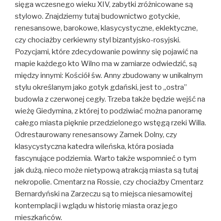
sięga wczesnego wieku XIV, zabytki zróżnicowane są
stylowo. Znajdziemy tutaj budownictwo gotyckie,
renesansowe, barokowe, klasycystyczne, eklektyczne,
czy chociażby cerkiewny styl bizantyjsko-rosyjski.
Pozycjami, które zdecydowanie powinny się pojawić na
mapie każdego kto Wilno ma w zamiarze odwiedzić, są
między innymi: Kościół św. Anny zbudowany w unikalnym
stylu określanym jako gotyk gdański, jest to „ostra”
budowla z czerwonej cegły. Trzeba także będzie wejść na
wieżę Giedymina, z której to podziwiać można panoramę
całego miasta pięknie przedzielonego wstęgą rzeki Willa.
Odrestaurowany renesansowy Zamek Dolny, czy
klasycystyczna katedra wileńska, która posiada
fascynujące podziemia. Warto także wspomnieć o tym
jak dużą, nieco może nietypową atrakcją miasta są tutaj
nekropolie. Cmentarz na Rossie, czy chociażby Cmentarz
Bernardyński na Zarzeczu są to miejsca niesamowitej
kontemplacji i wglądu w historię miasta oraz jego
mieszkańców.