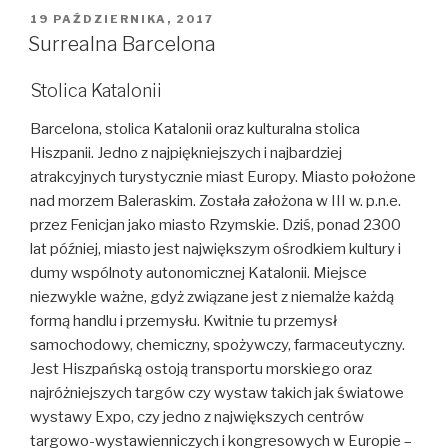
OPUBLIKOWANE
19 PAŹDZIERNIKA, 2017
W
Surrealna Barcelona
Stolica Katalonii
Barcelona, stolica Katalonii oraz kulturalna stolica
Hiszpanii. Jedno z najpiękniejszych i najbardziej
atrakcyjnych turystycznie miast Europy. Miasto położone
nad morzem Baleraskim. Została założona w III w. p.n.e.
przez Fenicjan jako miasto Rzymskie. Dziś, ponad 2300
lat później, miasto jest największym ośrodkiem kultury i
dumy wspólnoty autonomicznej Katalonii. Miejsce
niezwykle ważne, gdyż związane jest z niemalże każdą
formą handlu i przemysłu. Kwitnie tu przemysł
samochodowy, chemiczny, spożywczy, farmaceutyczny.
Jest Hiszpańską ostoją transportu morskiego oraz
najróżniejszych targów czy wystaw takich jak światowe
wystawy Expo, czy jedno z największych centrów
targowo-wystawienniczych i kongresowych w Europie –