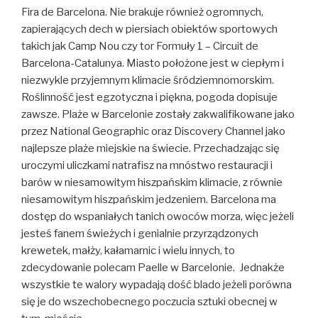
Fira de Barcelona. Nie brakuje również ogromnych,
zapierających dech w piersiach obiektów sportowych
takich jak Camp Nou czy tor Formuły 1 – Circuit de
Barcelona-Catalunya. Miasto położone jest w ciepłym i
niezwykle przyjemnym klimacie śródziemnomorskim.
Roślinność jest egzotyczna i piękna, pogoda dopisuje
zawsze. Plaże w Barcelonie zostały zakwalifikowane jako
przez National Geographic oraz Discovery Channel jako
najlepsze plaże miejskie na świecie. Przechadzając się
uroczymi uliczkami natrafisz na mnóstwo restauracji i
barów w niesamowitym hiszpańskim klimacie, z równie
niesamowitym hiszpańskim jedzeniem. Barcelona ma
dostęp do wspaniałych tanich owoców morza, więc jeżeli
jesteś fanem świeżych i genialnie przyrządzonych
krewetek, małży, kałamarnic i wielu innych, to
zdecydowanie polecam Paelle w Barcelonie. Jednakże
wszystkie te walory wypadają dość blado jeżeli porówna
się je do wszechobecnego poczucia sztuki obecnej w