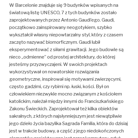
W Barcelonie znajduje się 9 budynków wpisanych na
światową listę UNESCO, 7 z tych budynków zostało
zaprojektowanych przez Antonio Gaudi’ego. Gaudi,
początkowo zainspirowany neogotykiem, szybko
wykształcił własny niepowtarzalny styl, który z czasem
zaczęto nazywać biomorficznym. Gaudi lubił
eksperymentować z siłami grawitacji. Jego budowle są
nieco „odmienne” od prostej architektury, do której
jesteśmy przyzwyczajeni. W swoich projektach
wykorzystywał on nowatorskie rozwiązania
geometryczne, inspirował się motywami zwierzęcymi,
często gadzimi, czy rybimi np. łuski, kości. Był on
człowiekiem niezwykle mocno związanym z kościołem
katolickim, należał między innymi do Franciszkańskiego
Zakonu Świeckich. Zaprojektował też kilka obiektów
sakralnych, z których najsłynniejszym jest niewątpliwie
jego dzieło życia bazylika Sagrada Familia, która do dzisiaj
jest w trakcie budowy, a część z jego niedokończonych