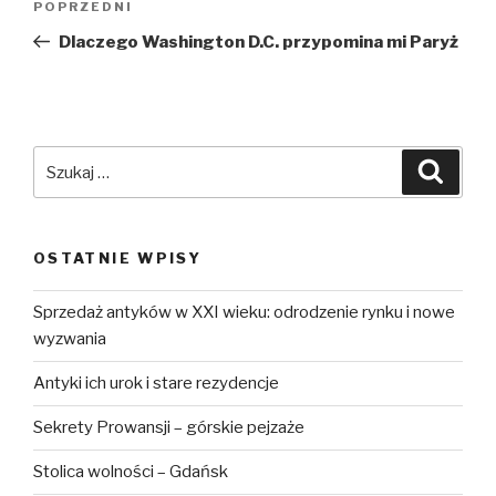
Poprzedni
POPRZEDNI
wpisu
wpis
Dlaczego Washington D.C. przypomina mi Paryż
Szukaj:
Szuka
OSTATNIE WPISY
Sprzedaż antyków w XXI wieku: odrodzenie rynku i nowe
wyzwania
Antyki ich urok i stare rezydencje
Sekrety Prowansji – górskie pejzaże
Stolica wolności – Gdańsk