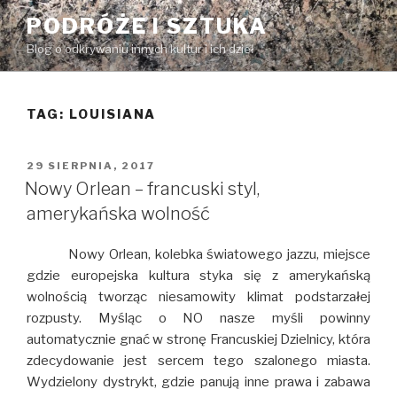
Przeskocz
PODRÓŻE I SZTUKA
do
Blog o odkrywaniu innych kultur i ich dzieł
treści
TAG:
LOUISIANA
OPUBLIKOWANE
29 SIERPNIA, 2017
W
Nowy Orlean – francuski styl,
amerykańska wolność
Nowy Orlean, kolebka światowego jazzu, miejsce
gdzie europejska kultura styka się z amerykańską
wolnością tworząc niesamowity klimat podstarzałej
rozpusty. Myśląc o NO nasze myśli powinny
automatycznie gnać w stronę Francuskiej Dzielnicy, która
zdecydowanie jest sercem tego szalonego miasta.
Wydzielony dystrykt, gdzie panują inne prawa i zabawa