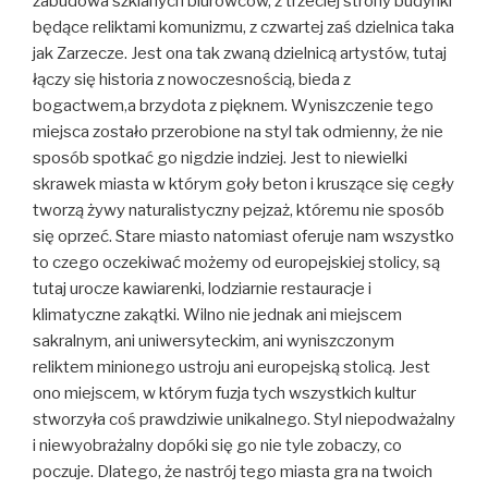
zabudowa szklanych biurowców, z trzeciej strony budynki
będące reliktami komunizmu, z czwartej zaś dzielnica taka
jak Zarzecze. Jest ona tak zwaną dzielnicą artystów, tutaj
łączy się historia z nowoczesnością, bieda z
bogactwem,a brzydota z pięknem. Wyniszczenie tego
miejsca zostało przerobione na styl tak odmienny, że nie
sposób spotkać go nigdzie indziej. Jest to niewielki
skrawek miasta w którym goły beton i kruszące się cegły
tworzą żywy naturalistyczny pejzaż, któremu nie sposób
się oprzeć. Stare miasto natomiast oferuje nam wszystko
to czego oczekiwać możemy od europejskiej stolicy, są
tutaj urocze kawiarenki, lodziarnie restauracje i
klimatyczne zakątki. Wilno nie jednak ani miejscem
sakralnym, ani uniwersyteckim, ani wyniszczonym
reliktem minionego ustroju ani europejską stolicą. Jest
ono miejscem, w którym fuzja tych wszystkich kultur
stworzyła coś prawdziwie unikalnego. Styl niepodważalny
i niewyobrażalny dopóki się go nie tyle zobaczy, co
poczuje. Dlatego, że nastrój tego miasta gra na twoich