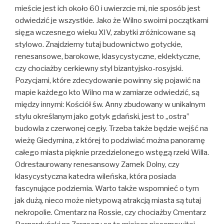
mieście jest ich około 60 i uwierzcie mi, nie sposób jest
odwiedzić je wszystkie. Jako że Wilno swoimi początkami
sięga wczesnego wieku XIV, zabytki zróżnicowane są
stylowo. Znajdziemy tutaj budownictwo gotyckie,
renesansowe, barokowe, klasycystyczne, eklektyczne,
czy chociażby cerkiewny styl bizantyjsko-rosyjski.
Pozycjami, które zdecydowanie powinny się pojawić na
mapie każdego kto Wilno ma w zamiarze odwiedzić, są
między innymi: Kościół św. Anny zbudowany w unikalnym
stylu określanym jako gotyk gdański, jest to „ostra”
budowla z czerwonej cegły. Trzeba także będzie wejść na
wieżę Giedymina, z której to podziwiać można panoramę
całego miasta pięknie przedzielonego wstęgą rzeki Willa.
Odrestaurowany renesansowy Zamek Dolny, czy
klasycystyczna katedra wileńska, która posiada
fascynujące podziemia. Warto także wspomnieć o tym
jak dużą, nieco może nietypową atrakcją miasta są tutaj
nekropolie. Cmentarz na Rossie, czy chociażby Cmentarz