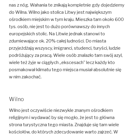
nas z nóg. Wahania te znikają kompletnie gdy dojedziemy
do Wilna. Wilno jako stolica Litwy jest największym
ośrodkiem miejskim w tym kraju. Mieszka tam około 600
tys. osób, nie jest to dużo porównawszy do innych
europejskich stolic. Na Litwie jednak stanowi to
zdumiewające ok. 20% całej ludności. Do miasta
przyjeżdżają wszyscy, imigranci, studenci, turyści, ludzie
podróżujący za pracą. Wiele osób znalazło tam swój azyl,
wiele też żyje w ciągłych „ekscesach” lecz każdy kto
posmakował klimatu tego miejsca musiał absolutnie się
w nim zakochać.
Wilno
Wilno jest oczywiście niezwykle znanym ośrodkiem
religijnym i wydawać by się mogło, że jest to główna
strona turystyczna tego miasta. Znajduje się tam wiele
kościołów, do których zdecydowanie warto zajrzeć. W