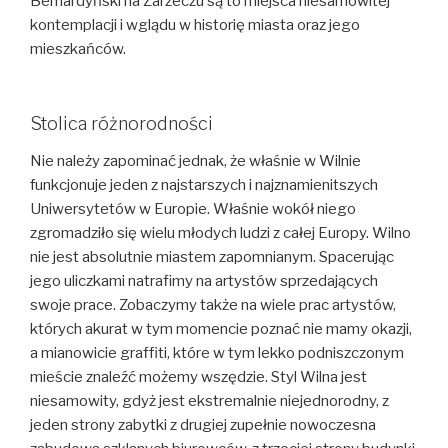
Bernardyński na Zarzeczu są to miejsca niesamowitej
kontemplacji i wglądu w historię miasta oraz jego
mieszkańców.
Stolica różnorodności
Nie należy zapominać jednak, że właśnie w Wilnie
funkcjonuje jeden z najstarszych i najznamienitszych
Uniwersytetów w Europie. Właśnie wokół niego
zgromadziło się wielu młodych ludzi z całej Europy. Wilno
nie jest absolutnie miastem zapomnianym. Spacerując
jego uliczkami natrafimy na artystów sprzedających
swoje prace. Zobaczymy także na wiele prac artystów,
których akurat w tym momencie poznać nie mamy okazji,
a mianowicie graffiti, które w tym lekko podniszczonym
mieście znaleźć możemy wszędzie. Styl Wilna jest
niesamowity, gdyż jest ekstremalnie niejednorodny, z
jeden strony zabytki z drugiej zupełnie nowoczesna