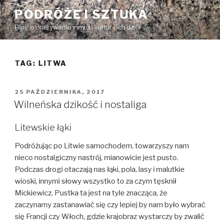
Przeskocz
PODRÓŻE I SZTUKA
do
Blog o odkrywaniu innych kultur i ich dzieł
treści
TAG:
LITWA
OPUBLIKOWANE
25 PAŹDZIERNIKA, 2017
W
Wilneńska dzikość i nostaliga
Litewskie łąki
Podróżując po Litwie samochodem, towarzyszy nam
nieco nostalgiczny nastrój, mianowicie jest pusto.
Podczas drogi otaczają nas łąki, pola, lasy i malutkie
wioski, innymi słowy wszystko to za czym tęsknił
Mickiewicz. Pustka ta jest na tyle znacząca, że
zaczynamy zastanawiać się czy lepiej by nam było wybrać
się Francji czy Włoch, gdzie krajobraz wystarczy by zwalić